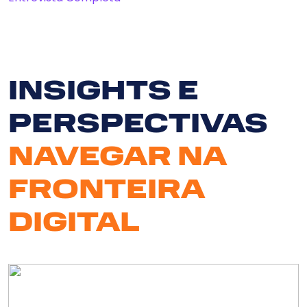
INSIGHTS E
Serv
PERSPECTIVAS
So
NAVEGAR NA
N
FRONTEIRA
DIGITAL
Clie
Bl
Cont