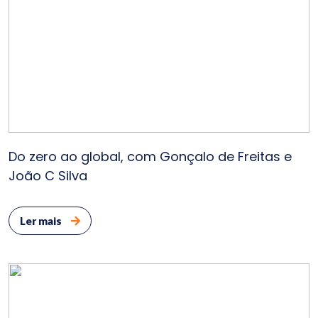
E
Do zero ao global, com Gonçalo de Freitas e
João C Silva
Ler mais