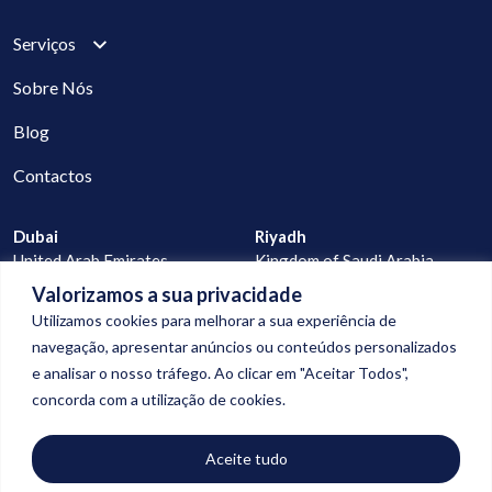
Serviços
Sobre Nós
Blog
Contactos
Dubai
Riyadh
United Arab Emirates
Kingdom of Saudi Arabia
Valorizamos a sua privacidade
Lisbon
Praia
Utilizamos cookies para melhorar a sua experiência de
Portugal
Cape Verde
navegação, apresentar anúncios ou conteúdos personalizados
e analisar o nosso tráfego. Ao clicar em "Aceitar Todos",
geral@digitalconnection.pt
concorda com a utilização de cookies.
+351 913 988 058
+351 927 277 523
Aceite tudo