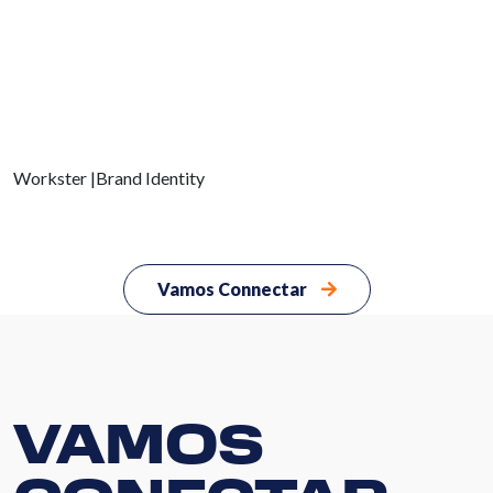
Workster
|Brand Identity
S
Vamos Connectar
Serv
VAMOS
So
N