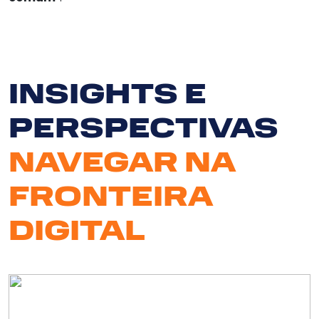
INSIGHTS E
PERSPECTIVAS
Serv
NAVEGAR NA
So
FRONTEIRA
N
DIGITAL
Clie
Bl