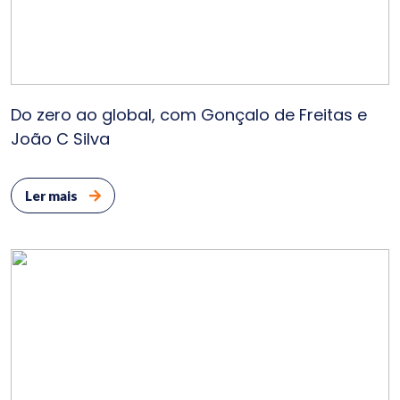
Clie
Bl
Do zero ao global, com Gonçalo de Freitas e
Cont
João C Silva
E
Ler mais