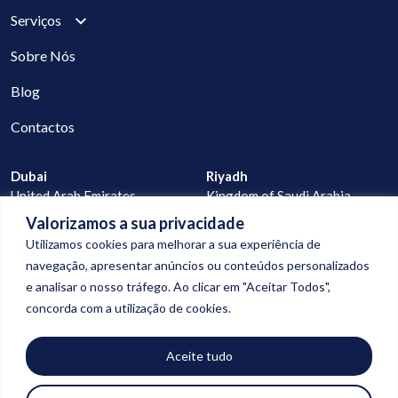
Serviços
Sobre Nós
Blog
Contactos
Dubai
Riyadh
United Arab Emirates
Kingdom of Saudi Arabia
Valorizamos a sua privacidade
Lisbon
Praia
Utilizamos cookies para melhorar a sua experiência de
Portugal
Cape Verde
navegação, apresentar anúncios ou conteúdos personalizados
e analisar o nosso tráfego. Ao clicar em "Aceitar Todos",
geral@digitalconnection.pt
concorda com a utilização de cookies.
+351 913 988 058
+351 927 277 523
Aceite tudo