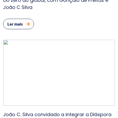
Do zero ao global, com Gonçalo de Freitas e
Clie
João C Silva
Bl
Ler mais
Cont
João C. Silva convidado a integrar a Diáspora