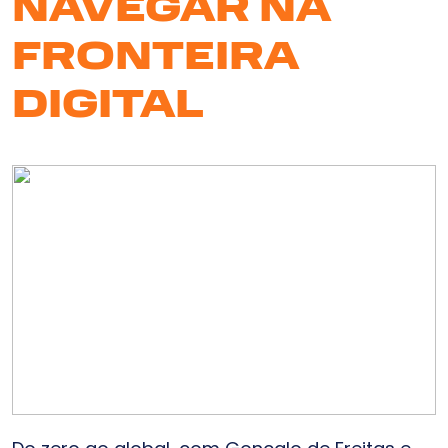
NAVEGAR NA
FRONTEIRA
DIGITAL
Serv
So
N