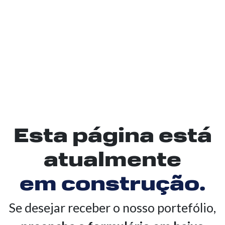
Serv
So
Esta página está
N
atualmente
em construção.
Clie
Se desejar receber o nosso portefólio,
Bl