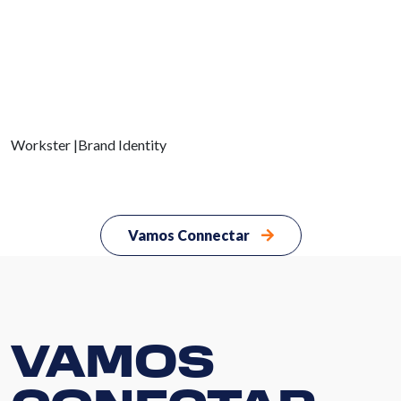
Workster
|Brand Identity
S
Vamos Connectar
Serv
VAMOS
So
N