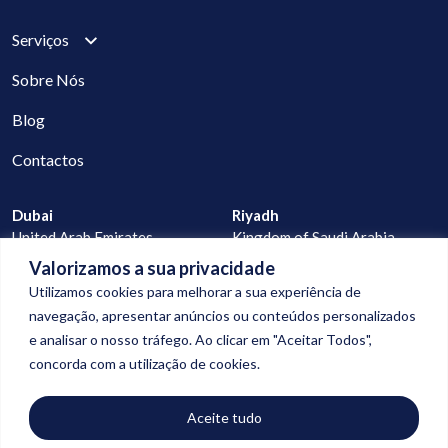
Serviços
Sobre Nós
Blog
Contactos
Dubai
Riyadh
United Arab Emirates
Kingdom of Saudi Arabia
Valorizamos a sua privacidade
Lisbon
Praia
Utilizamos cookies para melhorar a sua experiência de
Portugal
Cape Verde
navegação, apresentar anúncios ou conteúdos personalizados
e analisar o nosso tráfego. Ao clicar em "Aceitar Todos",
geral@digitalconnection.pt
concorda com a utilização de cookies.
+351 913 988 058
+351 927 277 523
Aceite tudo