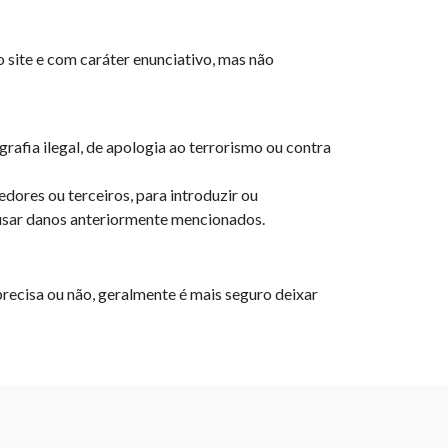
Se
site e com caráter enunciativo, mas não
afia ilegal, de apologia ao terrorismo ou contra
Cl
dores ou terceiros, para introduzir ou
ausar danos anteriormente mencionados.
Co
recisa ou não, geralmente é mais seguro deixar