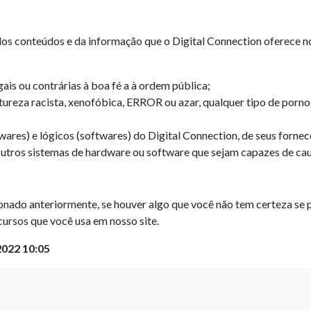
o
s conteúdos e da informação que o Digital Connection oferece no 
ais ou contrárias à boa fé a à ordem pública;
reza racista, xenofóbica, ERROR ou azar, qualquer tipo de pornogr
ares) e lógicos (softwares) do Digital Connection, de seus fornece
 outros sistemas de hardware ou software que sejam capazes de c
nado anteriormente, se houver algo que você não tem certeza se p
cursos que você usa em nosso site.
022 10:05